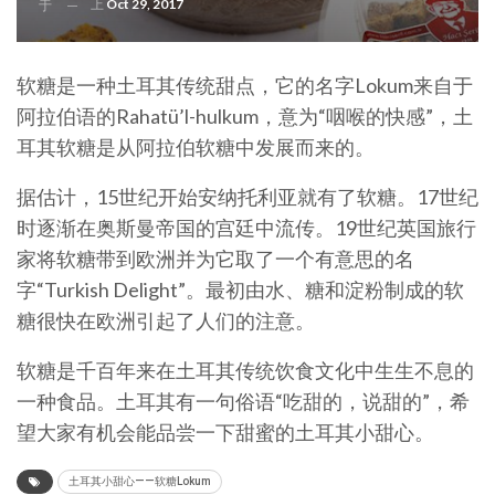
上
Oct 29, 2017
于
软糖是一种土耳其传统甜点，它的名字Lokum来自于
阿拉伯语的Rahatü’l-hulkum，意为“咽喉的快感”，土
耳其软糖是从阿拉伯软糖中发展而来的。
据估计，15世纪开始安纳托利亚就有了软糖。17世纪
时逐渐在奥斯曼帝国的宫廷中流传。19世纪英国旅行
家将软糖带到欧洲并为它取了一个有意思的名
字“Turkish Delight”。最初由水、糖和淀粉制成的软
糖很快在欧洲引起了人们的注意。
软糖是千百年来在土耳其传统饮食文化中生生不息的
一种食品。土耳其有一句俗语“吃甜的，说甜的”，希
望大家有机会能品尝一下甜蜜的土耳其小甜心。
土耳其小甜心——软糖Lokum