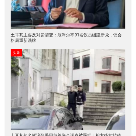
土耳其主要反对党裂变：厄泽尔率91名议员组建新党，议会
格局重新洗牌
头条
土耳其知名摇滚歌手因慈善资金调查被羁押：检方指控转移