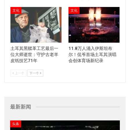
文化
文化
土耳其黑鞣革工艺最后一
11.8万人涌入伊斯坦布
位大师逝世：守护古老羊
尔！侃爷首场土耳其演唱
皮纸技艺71年
会创体育场新纪录
上一个
下一个
最新新闻
头条