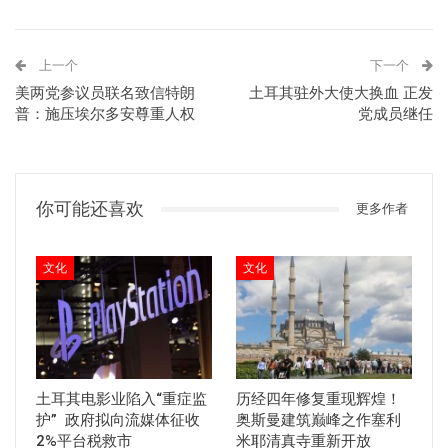
上一个
下一个
美两党参议员联名致信特朗
土耳其驻外大使大换血 正发
普：施压埃尔多安尊重人权
党成员继任
你可能还喜欢
更多作者
文化
文化
土耳其电影业陷入“重症监
历经四年修复重现辉煌！
护” 政府拟向流媒体征收
奥斯曼建筑巅峰之作塞利
2%平台税救市
米耶清真寺重新开放