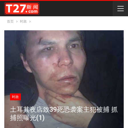
首页
时政
时政
土耳其夜店致39死恐袭案主犯被捕 抓
捕照曝光(1)