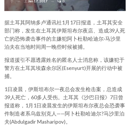
上
Jan 17, 2017
0
于
据土耳其阿纳多卢通讯社1月17日报道，土耳其安全
部门称，发生在土耳其伊斯坦布尔夜店、造成39人死
亡的恐怖袭击事件的主嫌犯阿卜杜勒哈迪尔·马沙里
泊夫在当地时间周一晚些时候被捕。
报道援引不愿透露姓名的匿名人士消息称，该嫌犯于
警方在土耳其埃森余尔区(Esenyurt)开展的行动中被
捕。
1日凌晨，伊斯坦布尔一夜总会发生枪击案，总造成
39人死亡，60多人受伤。土耳其《沙巴日报》7日曾
报道称，1月1日凌晨发生的伊斯坦布尔夜总会恐袭事
件制造者系乌兹别克人——阿卜杜勒哈迪尔?马沙里泊
夫(Abdulgadir Masharipov)。