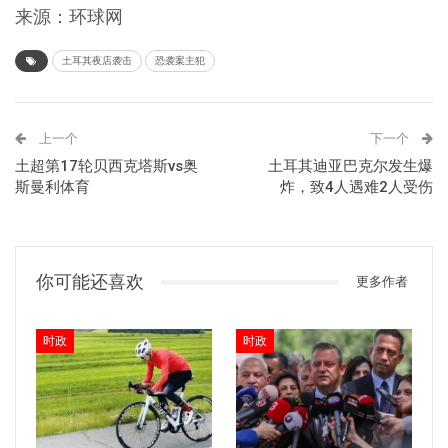
来源：环球网
土耳其夜店袭击
恐袭案主犯
上一个
下一个
土超第17轮贝西克塔斯vs奥
土耳其迪亚巴克尔发生爆
斯曼利体育
炸，致4人遇难2人受伤
你可能还喜欢
更多作者
时政
时政