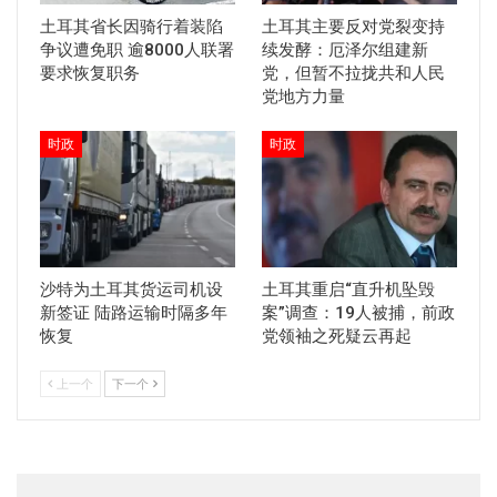
土耳其省长因骑行着装陷
土耳其主要反对党裂变持
争议遭免职 逾8000人联署
续发酵：厄泽尔组建新
要求恢复职务
党，但暂不拉拢共和人民
党地方力量
时政
时政
沙特为土耳其货运司机设
土耳其重启“直升机坠毁
新签证 陆路运输时隔多年
案”调查：19人被捕，前政
恢复
党领袖之死疑云再起
上一个
下一个