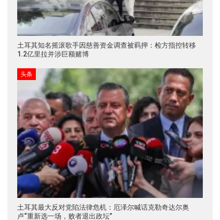
土耳其知名摇滚歌手因慈善资金调查被羁押：检方指控转移
1.2亿里拉并涉巨额赌博
头条
土耳其最大反对党陷法律危机：厄泽尔喊话克勒奇达尔奥
卢“重新选一场，败者退出政坛”