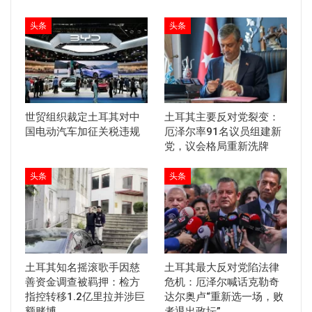
头条
头条
世贸组织裁定土耳其对中
土耳其主要反对党裂变：
国电动汽车加征关税违规
厄泽尔率91名议员组建新
党，议会格局重新洗牌
头条
头条
土耳其知名摇滚歌手因慈
土耳其最大反对党陷法律
善资金调查被羁押：检方
危机：厄泽尔喊话克勒奇
指控转移1.2亿里拉并涉巨
达尔奥卢“重新选一场，败
额赌博
者退出政坛”