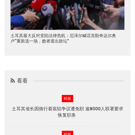
土耳其最大反对党陷法律危机：厄泽尔喊话克勒奇达尔奥
卢“重新选一场，败者退出政坛”
看看
时政
土耳其省长因骑行着装陷争议遭免职 逾8000人联署要求
恢复职务
时政