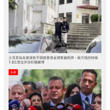
土耳其知名摇滚歌手因慈善资金调查被羁押：检方指控转移
1.2亿里拉并涉巨额赌博
头条