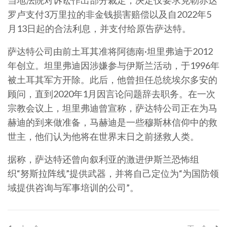
当地法院对诉讼作出部分裁定，决定仅要求克勒赤达
罗卢支付3万里拉的非金钱损害赔偿以及自2022年5
月13日起的合法利息，并支付给原告萨达特。
萨达特公司由前土耳其准将阿德南·坦里弗迪于2012
年创立。坦里弗迪因涉嫌参与伊斯兰活动，于1996年
被土耳其军方开除。此后，他曾担任总统埃尔多安的
顾问，直到2020年1月因言论问题辞去职务。在一次
宗教会议上，坦里弗迪曾宣称，萨达特公司正在为马
赫迪的到来做准备，马赫迪是一些穆斯林信仰中的救
世主，他们认为他将在世界末日之前拯救人类。
据称，萨达特还曾向叙利亚的激进伊斯兰恐怖组
织“努斯拉阵线”提供武器，并将自己定位为“为国防领
域提供咨询与军事培训的公司”。