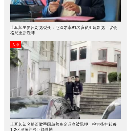
土耳其主要反对党裂变：厄泽尔率91名议员组建新党，议会
格局重新洗牌
头条
土耳其知名摇滚歌手因慈善资金调查被羁押：检方指控转移
1.2亿里拉并涉巨额赌博