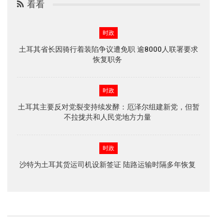
看看
时政
土耳其省长因骑行着装陷争议遭免职 逾8000人联署要求
恢复职务
时政
土耳其主要反对党裂变持续发酵：厄泽尔组建新党，但暂
不拉拢共和人民党地方力量
时政
沙特为土耳其货运司机设新签证 陆路运输时隔多年恢复