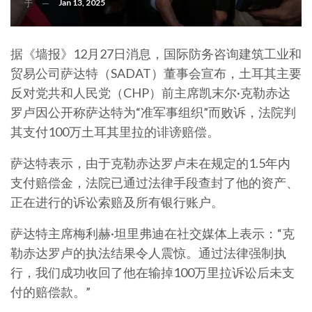
Jan 13, 2025
于
据《墙报》12月27日消息，国际防务咨询建筑工业和
贸易公司萨达特（SADAT）董事会宣布，土耳其主要
反对党共和人民党（CHP）前主席凯末尔·克勒赤达
罗卢因公开称萨达特为“准军事组织”而败诉，法院判
其支付100万土耳其里拉的诽谤赔偿。
萨达特表示，由于克勒赤达罗卢未在规定的1.5年内
支付赔偿金，法院已通过法律手段查封了他的资产、
正在进行的诉讼索赔及所有银行账户。
萨达特主席梅利赫·坦里弗迪在社交媒体上表示：“克
勒赤达罗卢的执法结果令人震惊。通过法律强制执
行，我们成功收回了他在输掉100万里拉诉讼后未支
付的赔偿款。”