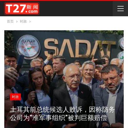
首页
时政
时政
土耳其前总统候选人败诉，因称防务
公司为“准军事组织”被判巨额赔偿