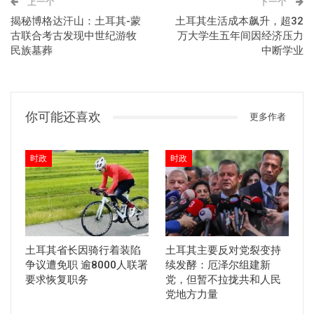
上一个
下一个
揭秘博格达汗山：土耳其-蒙
土耳其生活成本飙升，超32
古联合考古发现中世纪游牧
万大学生五年间因经济压力
民族墓葬
中断学业
你可能还喜欢
更多作者
时政
时政
土耳其省长因骑行着装陷
土耳其主要反对党裂变持
争议遭免职 逾8000人联署
续发酵：厄泽尔组建新
要求恢复职务
党，但暂不拉拢共和人民
党地方力量