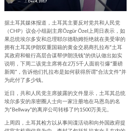
上
Dec 4, 2017
于
据土耳其媒体报道，土耳其主要反对党共和人民党
（CHP）议会小组副主席Özgür Özel上周日表示，如
果总统埃尔多安和总理耶尔德勒姆拒绝就在美受审的
拥有土耳其伊朗双重国籍的黄金交易商扎拉布“土耳
其政府和银行高层合谋帮伊朗洗钱”的供认做出如实
说明，下周二该党主席将在2万5千人面前引爆“重磅
新闻”，告诉他们扎拉布是如何获得所谓“合法文件”并
为此付了多少钱。
近日，共和人民党主席披露的文件显示，土耳其总统
埃尔多安的亲密圈人士向一家注册地在马恩岛的名
为“Bellway”的离岸公司转移了约1500万美元。
上周四，土耳其检方以从事间谍活动和向外国政府提
供官方机密信息为由，查封了包括扎拉布女儿在内的