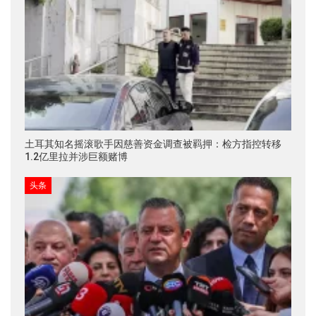
土耳其知名摇滚歌手因慈善资金调查被羁押：检方指控转移
1.2亿里拉并涉巨额赌博
头条