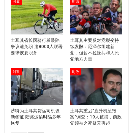
时政
时政
土耳其省长因骑行着装陷
土耳其主要反对党裂变持
争议遭免职 逾8000人联署
续发酵：厄泽尔组建新
要求恢复职务
党，但暂不拉拢共和人民
党地方力量
时政
时政
沙特为土耳其货运司机设
土耳其重启“直升机坠毁
新签证 陆路运输时隔多年
案”调查：19人被捕，前政
恢复
党领袖之死疑云再起