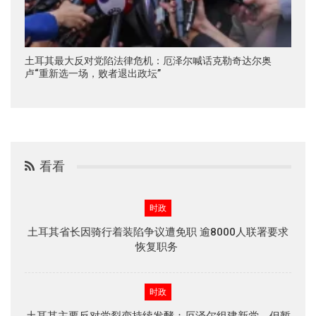
土耳其最大反对党陷法律危机：厄泽尔喊话克勒奇达尔奥
卢“重新选一场，败者退出政坛”
看看
时政
土耳其省长因骑行着装陷争议遭免职 逾8000人联署要求
恢复职务
时政
土耳其主要反对党裂变持续发酵：厄泽尔组建新党，但暂