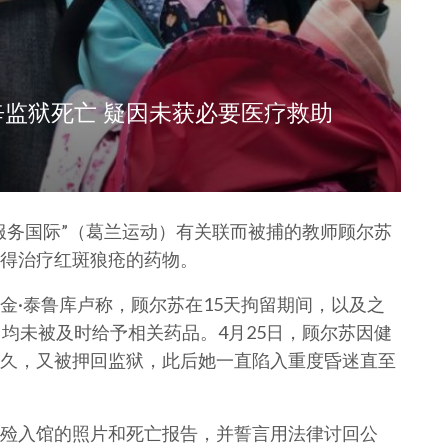
监狱死亡 疑因未获必要医疗救助
服务国际”（葛兰运动）有关联而被捕的教师顾尔苏
得治疗红斑狼疮的药物。
金·泰鲁库卢称，顾尔苏在15天拘留期间，以及之
均未被及时给予相关药品。4月25日，顾尔苏因健
久，又被押回监狱，此后她一直陷入重度昏迷直至
殓入馆的照片和死亡报告，并誓言用法律讨回公