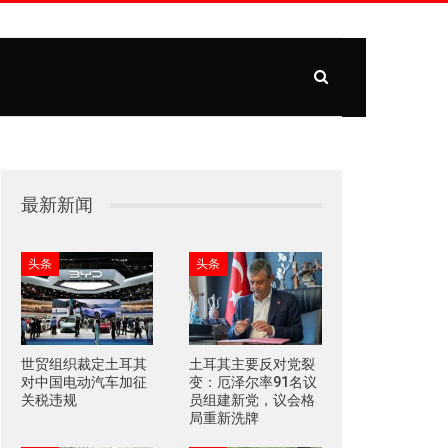
最新新闻
头条
头条
世贸组织裁定土耳其
土耳其主要反对党裂
对中国电动汽车加征
变：厄泽尔率91名议
关税违规
员组建新党，议会格
局重新洗牌