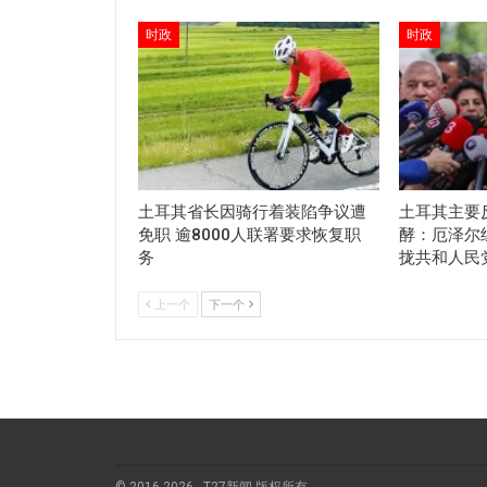
时政
时政
土耳其省长因骑行着装陷争议遭
土耳其主要
免职 逾8000人联署要求恢复职
酵：厄泽尔
务
拢共和人民
上一个
下一个
© 2016-2026 - T27新闻 版权所有