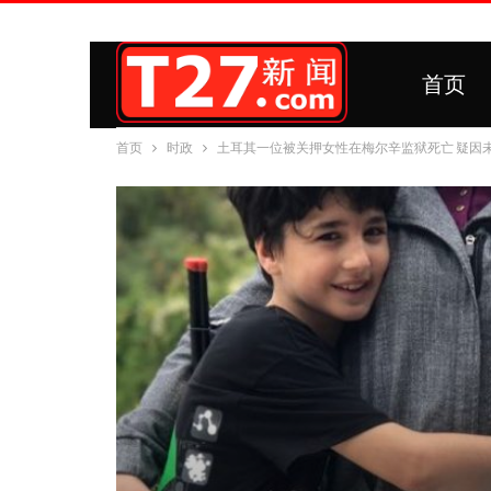
首页
首页
时政
土耳其一位被关押女性在梅尔辛监狱死亡 疑因