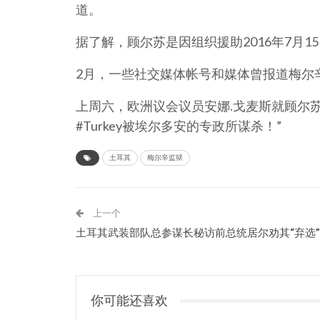
道。
据了解，顾尔苏是因组织援助2016年7月
2月，一些社交媒体帐号和媒体曾报道梅尔
上周六，欧洲议会议员安娜.戈麦斯就顾尔
#Turkey被埃尔多安的专政所谋杀！”
土耳其
梅尔辛监狱
上一个
土耳其武装部队总参谋长秘访前总统居尔劝其“弃选”
你可能还喜欢