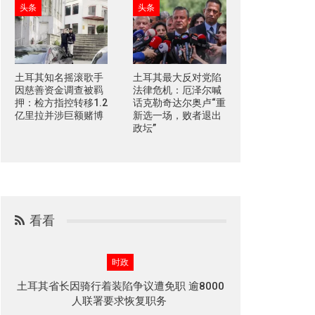
头条
头条
土耳其知名摇滚歌手
土耳其最大反对党陷
因慈善资金调查被羁
法律危机：厄泽尔喊
押：检方指控转移1.2
话克勒奇达尔奥卢“重
亿里拉并涉巨额赌博
新选一场，败者退出
政坛”
看看
时政
土耳其省长因骑行着装陷争议遭免职 逾8000
人联署要求恢复职务