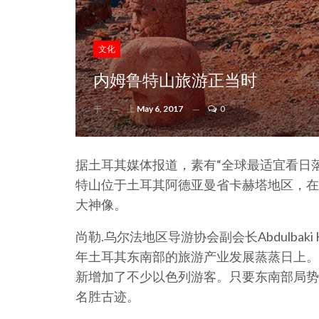
文化
内姆鲁特山旅游正当时
上
May 6, 2017
0
于
据土耳其媒体报道，素有“全球最适宜看日
特山位于土耳其阿德亚曼省卡赫塔地区，在
大神像。
尚勒.乌尔法地区导游协会副会长Abdulbaki
年土耳其东南部的旅游产业发展蒸蒸日上。
新增加了不少以色列游客。只要东南部局势
名胜古迹。