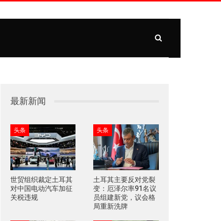
最新新闻
头条
头条
世贸组织裁定土耳其
土耳其主要反对党裂
对中国电动汽车加征
变：厄泽尔率91名议
关税违规
员组建新党，议会格
局重新洗牌