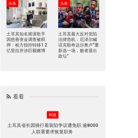
头条
头条
土耳其知名摇滚歌手
土耳其最大反对党陷
因慈善资金调查被羁
法律危机：厄泽尔喊
押：检方指控转移1.2
话克勒奇达尔奥卢“重
亿里拉并涉巨额赌博
新选一场，败者退出
政坛”
看看
时政
土耳其省长因骑行着装陷争议遭免职 逾8000
人联署要求恢复职务