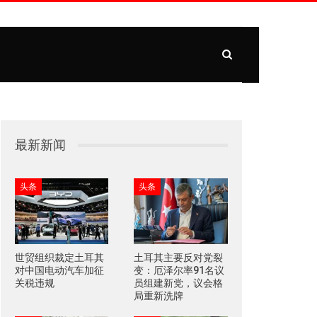
最新新闻
头条
头条
世贸组织裁定土耳其
土耳其主要反对党裂
对中国电动汽车加征
变：厄泽尔率91名议
关税违规
员组建新党，议会格
局重新洗牌