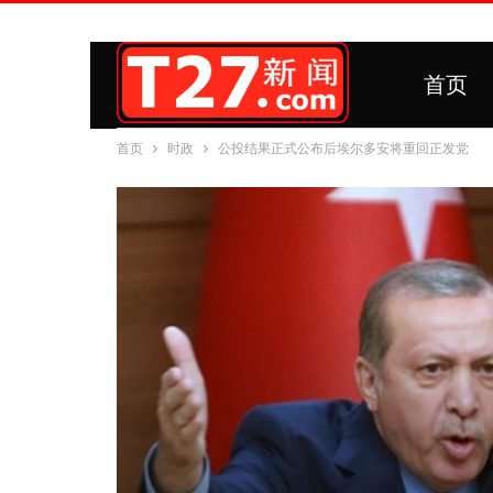
首页
首页
时政
公投结果正式公布后埃尔多安将重回正发党