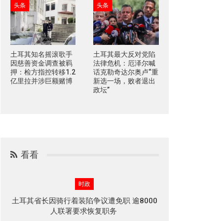
头条
头条
土耳其知名摇滚歌手
土耳其最大反对党陷
因慈善资金调查被羁
法律危机：厄泽尔喊
押：检方指控转移1.2
话克勒奇达尔奥卢“重
亿里拉并涉巨额赌博
新选一场，败者退出
政坛”
看看
时政
土耳其省长因骑行着装陷争议遭免职 逾8000
人联署要求恢复职务