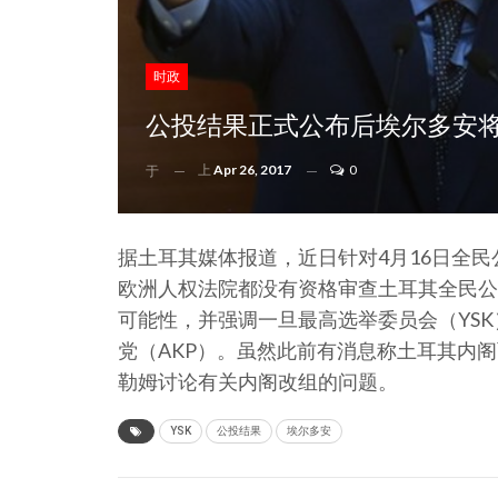
时政
公投结果正式公布后埃尔多安
上
Apr 26, 2017
0
于
据土耳其媒体报道，近日针对4月16日全
欧洲人权法院都没有资格审查土耳其全民公
可能性，并强调一旦最高选举委员会（YS
党（AKP）。虽然此前有消息称土耳其内
勒姆讨论有关内阁改组的问题。
YSK
公投结果
埃尔多安