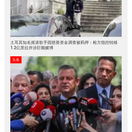
土耳其知名摇滚歌手因慈善资金调查被羁押：检方指控转移
1.2亿里拉并涉巨额赌博
头条