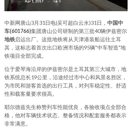
Apr 1, 2017
0
于
中新网唐山3月31日电(吴可超白云水)31日，
中国中
车(601766)
集团唐山公司研制的第三批40辆伊兹密尔
地铁
启运出厂。这批地铁将从天津港装船运往土耳
其，这标志着首次出口欧洲市场的95辆“中车智造”地
铁项目全部完成。
位于爱琴海沿岸的伊兹密尔是土耳其第三大城市，地
铁系统总长19公里，沿途经过市中心和风景名胜区，
为市民和游客首选的出行工具，对列车稳定性、舒适
性和载客量要求很高。
耶尔德兹先生称赞列车性能优良，各验收项点全部合
格，他对车辆技术状态、整备情况和配套服务都表示
非常满意。